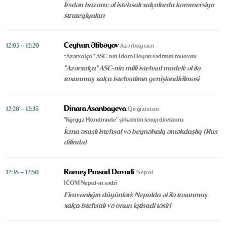
İrsdən bazara: əl istehsalı xalçalarda kommersiya
strategiyaları
Ceyhun Əlibəyov
12:05 – 12:20
Azərbaycan
“Azərxalça” ASC-nin İdarə Heyəti sədrinin müavini
"Azərxalça" ASC-nin milli istehsal modeli: əl ilə
toxunmuş xalça istehsalının genişləndirilməsi
Dinara Asanbayeva
12:20 – 12:35
Qırğızıstan
"Kyrgyz Handmade" şirkətinin icraçı direktoru
İcma əsaslı istehsal və beynəlxalq əməkdaşlıq (Rus
dilində)
Rameş Prasad Davadi
12:35 – 12:50
Nepal
ICOM Nepal-ın sədri
Firavanlığın düyünləri: Nepalda əl ilə toxunmuş
xalça istehsalı və onun iqtisadi təsiri