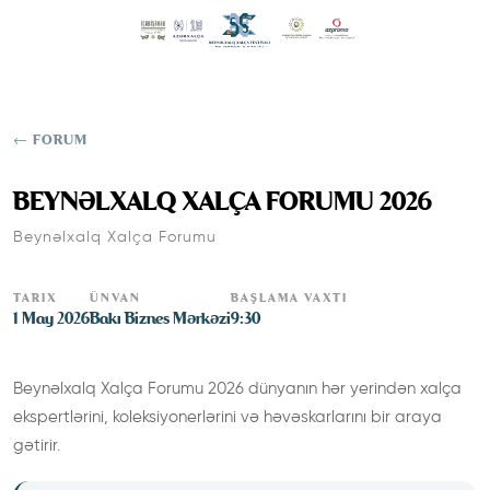
← FORUM
BEYNƏLXALQ XALÇA FORUMU 2026
Beynəlxalq Xalça Forumu
TARIX
ÜNVAN
BAŞLAMA VAXTI
1 May 2026
Bakı Biznes Mərkəzi
9:30
Beynəlxalq Xalça Forumu 2026 dünyanın hər yerindən xalça
ekspertlərini, koleksiyonerlərini və həvəskarlarını bir araya
gətirir.