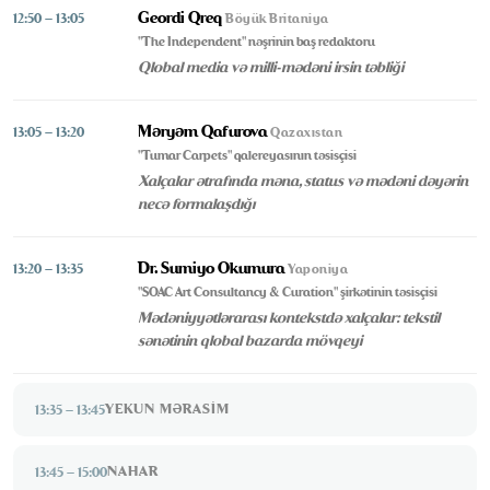
Geordi Qreq
12:50 – 13:05
Böyük Britaniya
"The Independent" nəşrinin baş redaktoru
Qlobal media və milli-mədəni irsin təbliği
Məryəm Qafurova
13:05 – 13:20
Qazaxıstan
"Tumar Carpets" qalereyasının təsisçisi
Xalçalar ətrafında məna, status və mədəni dəyərin
necə formalaşdığı
Dr. Sumiyo Okumura
13:20 – 13:35
Yaponiya
"SOAC Art Consultancy & Curation" şirkətinin təsisçisi
Mədəniyyətlərarası kontekstdə xalçalar: tekstil
sənətinin qlobal bazarda mövqeyi
BAŞLANĞIC
ANA SƏHİFƏ
YEKUN MƏRASIM
13:35 – 13:45
MİSSİYA
FORUM
NAHAR
13:45 – 15:00