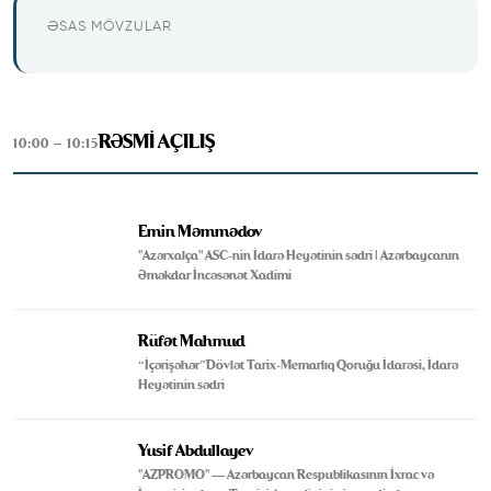
ƏSAS MÖVZULAR
RƏSMİ AÇILIŞ
10:00 – 10:15
Emin Məmmədov
"Azərxalça" ASC-nin İdarə Heyətinin sədri | Azərbaycanın
Əməkdar İncəsənət Xadimi
Rüfət Mahmud
“İçərişəhər”Dövlət Tarix-Memarlıq Qoruğu İdarəsi, İdarə
Heyətinin sədri
Yusif Abdullayev
"AZPROMO" — Azərbaycan Respublikasının İxrac və