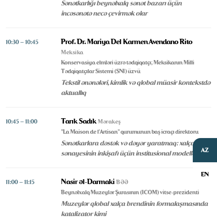
Sənətkarlığı beynəlxalq sənət bazarı üçün
incəsənətə necə çevirmək olar
Prof. Dr. Mariya Del Karmen Avendano Rito
10:30 – 10:45
Meksika
Konservasiya elmləri üzrə tədqiqatçı; Meksikanın Milli
Tədqiqatçılar Sistemi (SNI) üzvü
Tekstil ənənələri, kimlik və qlobal müasir kontekstdə
aktuallıq
Tarık Sadık
10:45 – 11:00
Mərakeş
"La Maison de l'Artisan" qurumunun baş icraçı direktoru
Sənətkarlara dəstək və dəyər yaratmaq: xalça
AZ
sənayesinin inkişafı üçün institusional modellər
EN
Nasir əl-Darmaki
11:00 – 11:15
BƏƏ
Beynəlxalq Muzeylər Şurasının (ICOM) vitse-prezidenti
Muzeylər qlobal xalça brendinin formalaşmasında
katalizator kimi