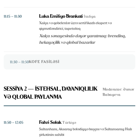
Luka Emiliyo Brankati
11:15 – 11:30
İtaliya
Xalça və qobelenlər üzrə sertifikatlı ekspert və
qiymətləndirici; tapetoloq
Xalça sənayesində dəyər yaratmaq: brendinq,
hekayəçilik və qlobal bazarlar
KOFE FASILƏSI
11:30 – 11:50
SESSİYA 2 — İSTEHSAL, DAYANIQLILIK
Moderator: Əsmər
Babayeva
VƏ QLOBAL PAYLANMA
Fahri Solak
11:50 – 12:05
Türkiyə
Sultanhanı, Aksaray bələdiyyə başçısı və Sultansaray Halı
şirkətinin sahibi