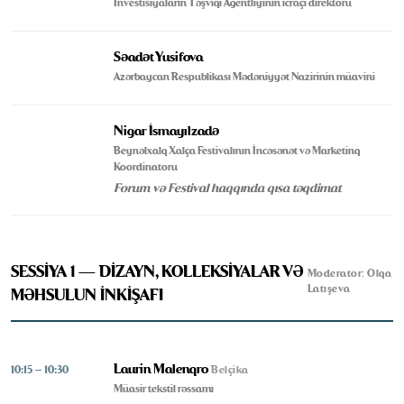
İnvestisiyaların Təşviqi Agentliyinin icraçı direktoru
Səadət Yusifova
Azərbaycan Respublikası Mədəniyyət Nazirinin müavini
Nigar İsmayılzadə
Beynəlxalq Xalça Festivalının İncəsənət və Marketinq
Koordinatoru
Forum və Festival haqqında qısa təqdimat
SESSİYA 1 — DİZAYN, KOLLEKSİYALAR VƏ
Moderator: Olqa
Latışeva
MƏHSULUN İNKİŞAFI
Laurin Malenqro
10:15 – 10:30
Belçika
Müasir tekstil rəssamı