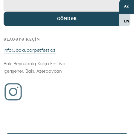
AZ
GÖNDƏR
EN
ƏLAQƏYƏ KEÇIN
info@bakucarpetfest.az
BAŞLANĞIC
Bakı Beynəlxalq Xalça Festivalı
ANA SƏHİFƏ
İçərişəhər, Bakı, Azərbaycan
MİSSİYA
FORUM
FESTİVAL TƏDBİRLƏRİ
QALEREYA
SPONSORLAR &
TƏRƏFDAŞLAR
BİZİMLƏ ƏLAQƏ