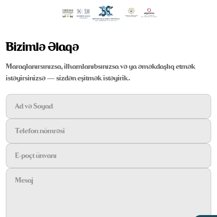
Bizimlə Əlaqə
Maraqlanırsınızsa, ilhamlanıbsınızsa və ya əməkdaşlıq etmək
istəyirsinizsə — sizdən eşitmək istəyirik.