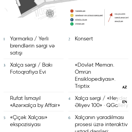
Yarmarka / Yerli
Konsert
1
2
brendlərin sərgi və
satışı
Xalça sərgi / Bakı
«Dövlət Memarı.
3
Fotoqrafiya Evi
Ömrün
Ensiklopediyası».
Triptix
AZ
Rufat İsmayıl
Xalça sərgi / «Heydər
4
EN
«Azərxalça by Affair»
Əliyev 100» · QGallery
«Çiçək Xalçası»
Xalçanın yaradılması
5
6
ekspozisiyası
prosesi üzrə interaktiv
ustad dərsləri: