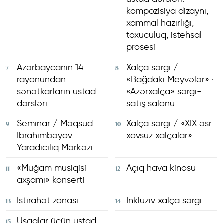
kompozisiya dizaynı,
xammal hazırlığı,
toxuculuq, istehsal
prosesi
Azərbaycanın 14
Xalça sərgi /
7
8
rayonundan
«Bağdakı Meyvələr» ·
sənətkarların ustad
«Azərxalça» sərgi-
dərsləri
satış salonu
Seminar / Məqsud
Xalça sərgi / «XIX əsr
9
10
İbrahimbəyov
xovsuz xalçalar»
Yaradıcılıq Mərkəzi
«Muğam musiqisi
Açıq hava kinosu
11
12
BAŞLANĞIC
axşamı» konserti
ANA SƏHİFƏ
İstirahət zonası
İnklüziv xalça sərgi
13
14
FESTİVAL TƏDBİRLƏRİ
XƏRİTƏ
Uşaqlar üçün ustad
15